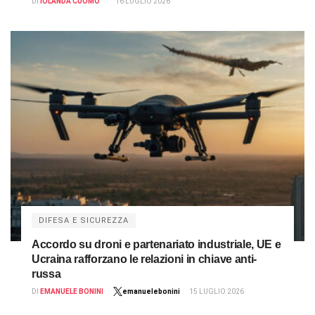
DI
IOLANDA CUOMO
16 LUGLIO 2026
DIFESA E SICUREZZA
Accordo su droni e partenariato industriale, UE e
Ucraina rafforzano le relazioni in chiave anti-
russa
DI
EMANUELE BONINI
emanuelebonini
15 LUGLIO 2026