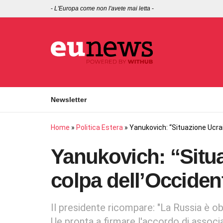
-
L'Europa come non l'avete mai letta
-
Newsletter
Home
»
Politica Estera
»
Yanukovich: “Situazione Ucrai
Yanukovich: “Situa
colpa dell’Occiden
Il presidente ricompare: "La Russia è obb
Ue pronta a firmare l'accordo di assoc