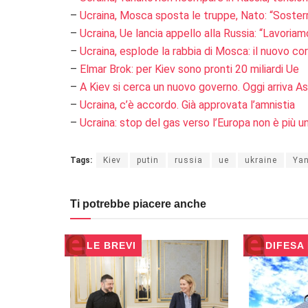
–
Ucraina, Mosca sposta le truppe, Nato: “Sosterr
–
Ucraina, Ue lancia appello alla Russia: “Lavoria
–
Ucraina, esplode la rabbia di Mosca: il nuovo cor
–
Elmar Brok: per Kiev sono pronti 20 miliardi Ue
–
A Kiev si cerca un nuovo governo. Oggi arriva A
–
Ucraina, c’è accordo. Già approvata l’amnistia
–
Ucraina: stop del gas verso l’Europa non è più 
Tags:
Kiev
putin
russia
ue
ukraine
Yan
Ti potrebbe piacere anche
LE BREVI
DIFESA