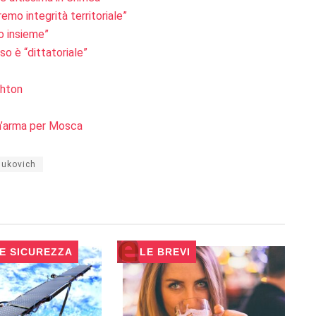
emo integrità territoriale”
mo insieme”
so è “dittatoriale”
shton
un’arma per Mosca
ukovich
 E SICUREZZA
LE BREVI