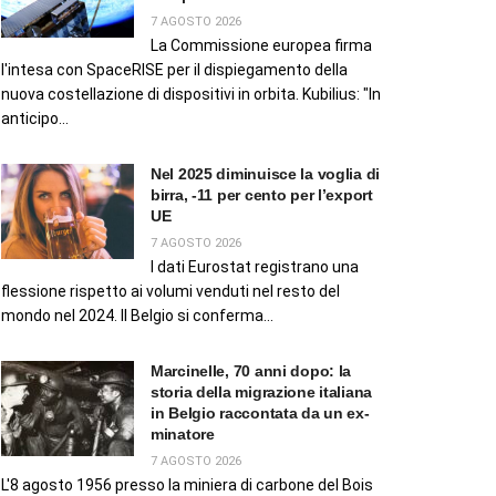
7 AGOSTO 2026
La Commissione europea firma
l'intesa con SpaceRISE per il dispiegamento della
nuova costellazione di dispositivi in orbita. Kubilius: "In
anticipo...
Nel 2025 diminuisce la voglia di
birra, -11 per cento per l’export
UE
7 AGOSTO 2026
I dati Eurostat registrano una
flessione rispetto ai volumi venduti nel resto del
mondo nel 2024. Il Belgio si conferma...
Marcinelle, 70 anni dopo: la
storia della migrazione italiana
in Belgio raccontata da un ex-
minatore
7 AGOSTO 2026
L'8 agosto 1956 presso la miniera di carbone del Bois