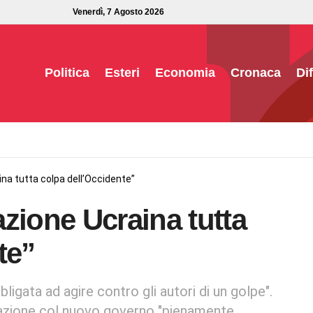
Venerdì, 7 Agosto 2026
Politica
Esteri
Economia
Cronaca
Di
na tutta colpa dell’Occidente”
zione Ucraina tutta
te”
ligata ad agire contro gli autori di un golpe".
iazione col nuovo governo "pienamente