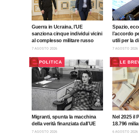
Guerra in Ucraina, l’UE
Spazio, ecco
sanziona cinque individui vicini
l’accordo pe
al complesso militare russo
utili per la 
7 AGOSTO 2026
7 AGOSTO 2026
POLITICA
LE BRE
Migranti, spunta la macchina
Nel 2025 il 
della verità finanziata dall’UE
18.796 milia
7 AGOSTO 2026
6 AGOSTO 2026