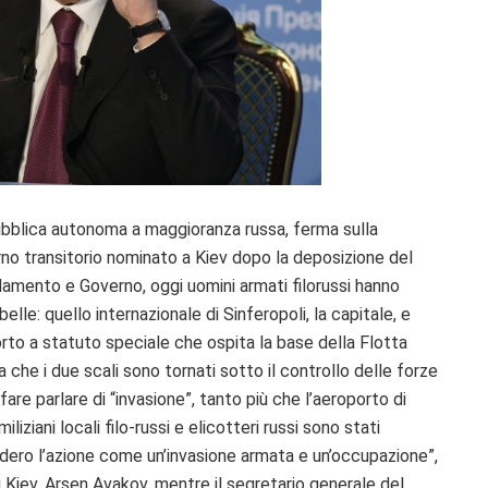
epubblica autonoma a maggioranza russa, ferma sulla
rno transitorio nominato a Kiev dopo la deposizione del
lamento e Governo, oggi uomini armati filorussi hanno
belle: quello internazionale di Sinferopoli, la capitale, e
porto a statuto speciale che ospita la base della Flotta
a che i due scali sono tornati sotto il controllo delle forze
are parlare di “invasione”, tanto più che l’aeroporto di
iziani locali filo-russi e elicotteri russi sono stati
sidero l’azione come un’invasione armata e un’occupazione”,
i Kiev, Arsen Avakov, mentre il segretario generale del