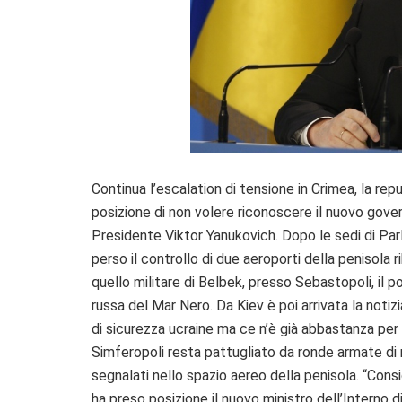
Continua l’escalation di tensione in Crimea, la r
posizione di non volere riconoscere il nuovo gove
Presidente Viktor Yanukovich. Dopo le sedi di Par
perso il controllo di due aeroporti della penisola ri
quello militare di Belbek, presso Sebastopoli, il 
russa del Mar Nero. Da Kiev è poi arrivata la notizi
di sicurezza ucraine ma ce n’è già abbastanza per f
Simferopoli resta pattugliato da ronde armate di mil
segnalati nello spazio aereo della penisola. “Con
ha preso posizione il nuovo ministro dell’Interno d