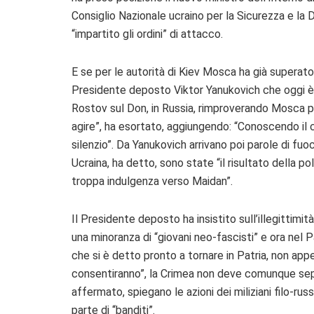
Consiglio Nazionale ucraino per la Sicurezza e la D
“impartito gli ordini” di attacco.
E se per le autorità di Kiev Mosca ha già superato i
Presidente deposto Viktor Yanukovich che oggi è
Rostov sul Don, in Russia, rimproverando Mosca pe
agire”, ha esortato, aggiungendo: “Conoscendo il 
silenzio”. Da Yanukovich arrivano poi parole di fuo
Ucraina, ha detto, sono state “il risultato della p
troppa indulgenza verso Maidan”.
Il Presidente deposto ha insistito sull’illegittimit
una minoranza di “giovani neo-fascisti” e ora nel
che si è detto pronto a tornare in Patria, non appe
consentiranno”, la Crimea non deve comunque separ
affermato, spiegano le azioni dei miliziani filo-ru
parte di “banditi”.