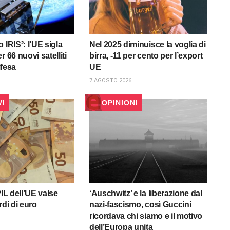
 IRIS²: l’UE sigla
Nel 2025 diminuisce la voglia di
r 66 nuovi satelliti
birra, -11 per cento per l’export
difesa
UE
7 AGOSTO 2026
VI
OPINIONI
PIL dell’UE valse
‘Auschwitz’ e la liberazione dal
rdi di euro
nazi-fascismo, così Guccini
ricordava chi siamo e il motivo
dell’Europa unita