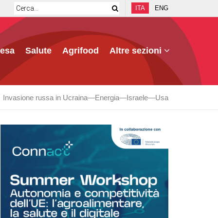
ITA
ENG
fesa
Salute
Agrifood
Altre sezioni
Invasione russa in Ucraina
Energia
Israele
Usa