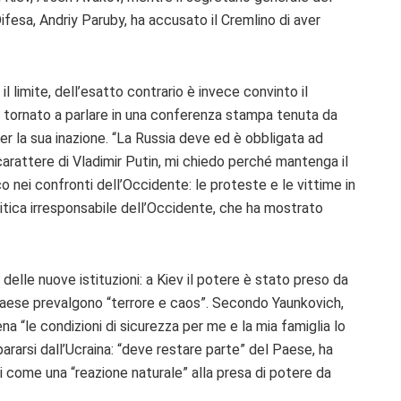
ifesa, Andriy Paruby, ha accusato il Cremlino di aver
l limite, dell’esatto contrario è invece convinto il
 tornato a parlare in una conferenza stampa tenuta da
r la sua inazione. “La Russia deve ed è obbligata ad
carattere di Vladimir Putin, mi chiedo perché mantenga il
co nei confronti dell’Occidente: le proteste e le vittime in
olitica irresponsabile dell’Occidente, che ha mostrato
à delle nuove istituzioni: a Kiev il potere è stato preso da
 Paese prevalgono “terrore e caos”. Secondo Yaunkovich,
na “le condizioni di sicurezza per me e la mia famiglia lo
arsi dall’Ucraina: “deve restare parte” del Paese, ha
ssi come una “reazione naturale” alla presa di potere da