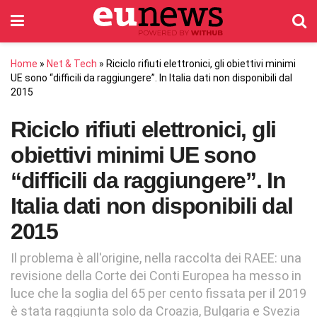
Home
»
Net & Tech
»
Riciclo rifiuti elettronici, gli obiettivi minimi
UE sono “difficili da raggiungere”. In Italia dati non disponibili dal
2015
Riciclo rifiuti elettronici, gli
obiettivi minimi UE sono
“difficili da raggiungere”. In
Italia dati non disponibili dal
2015
Il problema è all'origine, nella raccolta dei RAEE: una
revisione della Corte dei Conti Europea ha messo in
luce che la soglia del 65 per cento fissata per il 2019
è stata raggiunta solo da Croazia, Bulgaria e Svezia