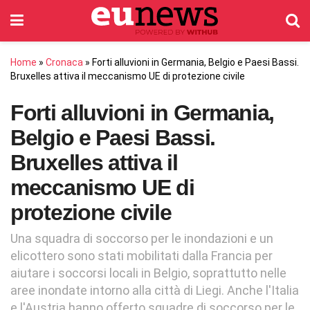
Home
»
Cronaca
»
Forti alluvioni in Germania, Belgio e Paesi Bassi.
Bruxelles attiva il meccanismo UE di protezione civile
Forti alluvioni in Germania,
Belgio e Paesi Bassi.
Bruxelles attiva il
meccanismo UE di
protezione civile
Una squadra di soccorso per le inondazioni e un
elicottero sono stati mobilitati dalla Francia per
aiutare i soccorsi locali in Belgio, soprattutto nelle
aree inondate intorno alla città di Liegi. Anche l'Italia
e l'Austria hanno offerto squadre di soccorso per le