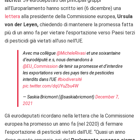
iscritti
. 59 eurodeputati dei principali gruppi
all’Europarlamento hanno scritto ieri (6 dicembre) una
lettera
alla presidente della Commissione europea,
Ursula
von der Leyen,
chiedendo di mantenere la promessa fatta
più di un anno fa per vietare l’esportazione verso Paesi terzi
di pesticidi già vietati all’uso nell’UE.
Avec ma collègue
@MicheleRivasi
et une soixantaine
d’eurodéputé.e.s, nous demandons à
@EU_Commission
de tenir sa promesse et d’interdire
les exportations vers des pays tiers de pesticides
interdits dans l’UE
#biodiversité
pic.twitter.com/dqUYuZbu4W
— Saskia Bricmont (@saskiabricmont)
December 7,
2021
Gli eurodeputati ricordano nella lettera che la Commissione
europea ha promesso un anno fa (nel 2020) di fermare
l’esportazione di pesticidi vietati dall’UE. “Quasi un anno