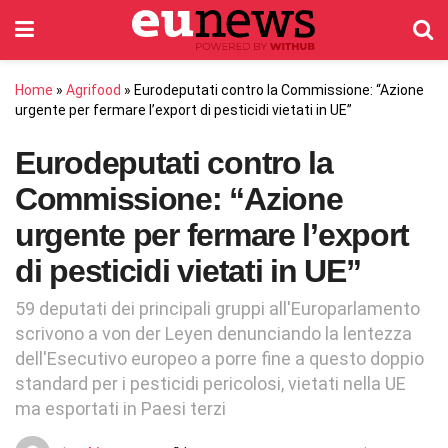
Home
»
Agrifood
»
Eurodeputati contro la Commissione: “Azione
urgente per fermare l’export di pesticidi vietati in UE”
Eurodeputati contro la
Commissione: “Azione
urgente per fermare l’export
di pesticidi vietati in UE”
59 deputati dei principali gruppi all'Europarlamento
scrivono a von der Leyen denunciando la lentezza
dell'Esecutivo europeo a porre fine a questo doppio
standard per i pesticidi pericolosi, vietati nella UE
ma esportati in Paesi terzi