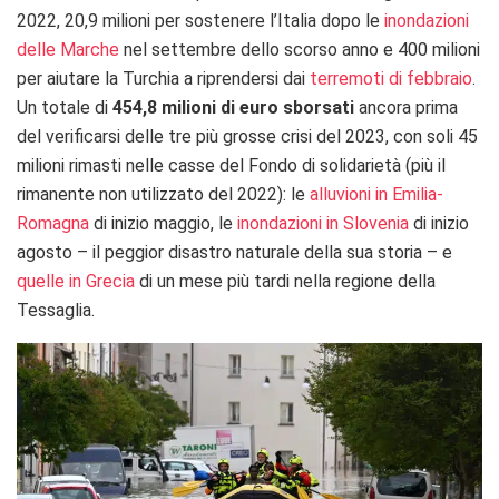
2022, 20,9 milioni per sostenere l’Italia dopo le
inondazioni
delle Marche
nel settembre dello scorso anno e 400 milioni
per aiutare la Turchia a riprendersi dai
terremoti di febbraio
.
Un totale di
454,8 milioni di euro sborsati
ancora prima
del verificarsi delle tre più grosse crisi del 2023, con soli 45
milioni rimasti nelle casse del Fondo di solidarietà (più il
rimanente non utilizzato del 2022): le
alluvioni in Emilia-
Romagna
di inizio maggio, le
inondazioni in Slovenia
di inizio
agosto – il peggior disastro naturale della sua storia – e
quelle in Grecia
di un mese più tardi nella regione della
Tessaglia.