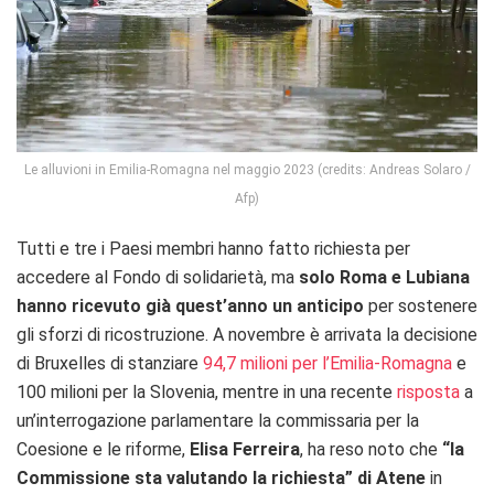
Le alluvioni in Emilia-Romagna nel maggio 2023 (credits: Andreas Solaro /
Afp)
Tutti e tre i Paesi membri hanno fatto richiesta per
accedere al Fondo di solidarietà, ma
solo Roma e Lubiana
hanno ricevuto già quest’anno un anticipo
per sostenere
gli sforzi di ricostruzione. A novembre è arrivata la decisione
di Bruxelles di stanziare
94,7 milioni per l’Emilia-Romagna
e
100 milioni per la Slovenia, mentre in una recente
risposta
a
un’interrogazione parlamentare la commissaria per la
Coesione e le riforme,
Elisa Ferreira
, ha reso noto che
“la
Commissione sta valutando la richiesta” di Atene
in