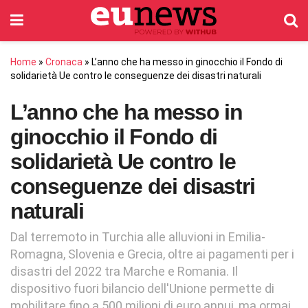
Home
»
Cronaca
»
L’anno che ha messo in ginocchio il Fondo di
solidarietà Ue contro le conseguenze dei disastri naturali
L’anno che ha messo in
ginocchio il Fondo di
solidarietà Ue contro le
conseguenze dei disastri
naturali
Dal terremoto in Turchia alle alluvioni in Emilia-
Romagna, Slovenia e Grecia, oltre ai pagamenti per i
disastri del 2022 tra Marche e Romania. Il
dispositivo fuori bilancio dell'Unione permette di
mobilitare fino a 500 milioni di euro annui, ma ormai