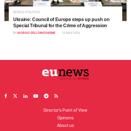
WORLD POLITICS
Ukraine: Council of Europe steps up push on
Special Tribunal for the Crime of Aggression
BY
GIORGIO DELL'OMODARME
15 MAY 2026
Director’s Point of View
Opinions
About us