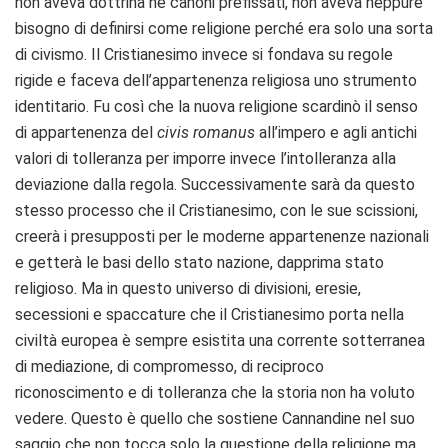
non aveva dottrina né canoni prefissati, non aveva neppure
bisogno di definirsi come religione perché era solo una sorta
di civismo. Il Cristianesimo invece si fondava su regole
rigide e faceva dell’appartenenza religiosa uno strumento
identitario. Fu così che la nuova religione scardinò il senso
di appartenenza del
civis romanus
all’impero e agli antichi
valori di tolleranza per imporre invece l’intolleranza alla
deviazione dalla regola. Successivamente sarà da questo
stesso processo che il Cristianesimo, con le sue scissioni,
creerà i presupposti per le moderne appartenenze nazionali
e getterà le basi dello stato nazione, dapprima stato
religioso. Ma in questo universo di divisioni, eresie,
secessioni e spaccature che il Cristianesimo porta nella
civiltà europea è sempre esistita una corrente sotterranea
di mediazione, di compromesso, di reciproco
riconoscimento e di tolleranza che la storia non ha voluto
vedere. Questo è quello che sostiene Cannandine nel suo
saggio che non tocca solo la questione della religione ma