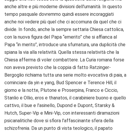
anche altre e più moderne divisioni dell’umanità. In questo
tempo pasquale dovremmo quindi essere incoraggiati
anche noi vedere più quel che ci accomuna da quel che ci
divide. In fondo, anche la sempre settaria Chiesa cattolica,
con la nuova figura del Papa “emerito” che si affianca al
Papa “in merito”, introduce una sfumatura, una duplicità che
spiana la via alla relatività. Quella stessa relatività che la
Chiesa afferma di voler combattere. La Curia romana forse
non aveva previsto che la coppia di fatto Ratzinger-
Bergoglio richiama tutta una serie molto evocativa di paia, a
cominciare da yin e yang, Bud Spencer e Terence Hill, il
giorno e la notte, Plutone e Proserpina, Franco e Ciccio,
Stanlio e Ollio, eros e thanatos, il carabiniere buono e quello
cattivo, il bue e l’asinello, Dupond e Dupont, Starsky &
Hutch, Super-Vip e Mini-Vip, con interessanti diramazioni
psicanalitiche dove si sfiora l’affascinante sfera della
schizofrenia. Da un punto di vista teologico, il papato