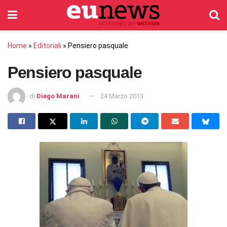
Home
»
Editoriali
»
Pensiero pasquale
Pensiero pasquale
di
Diego Marani
24 Marzo 2013