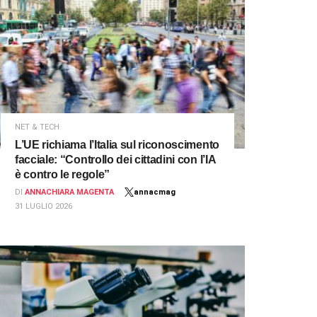
NET & TECH
L’UE richiama l’Italia sul riconoscimento
facciale: “Controllo dei cittadini con l’IA
è contro le regole”
DI
ANNACHIARA MAGENTA
annacmag
31 LUGLIO 2026