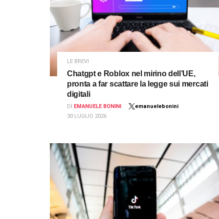
LE BREVI
Chatgpt e Roblox nel mirino dell’UE,
pronta a far scattare la legge sui mercati
digitali
DI
EMANUELE BONINI
emanuelebonini
30 LUGLIO 2026