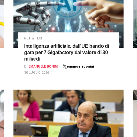
NET & TECH
Intelligenza artificiale, dall’UE bando di
gara per 7 Gigafactory dal valore di 30
miliardi
DI
EMANUELE BONINI
emanuelebonini
30 LUGLIO 2026