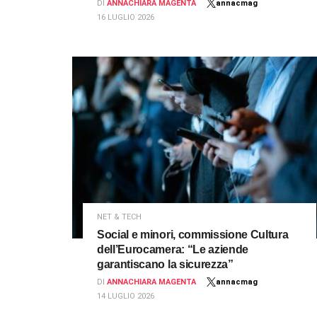
DI
ANNACHIARA MAGENTA
annacmag
16 LUGLIO 2026
NET & TECH
Social e minori, commissione Cultura
dell’Eurocamera: “Le aziende
garantiscano la sicurezza”
DI
ANNACHIARA MAGENTA
annacmag
14 LUGLIO 2026