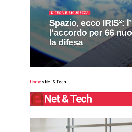
DIFESA E SICUREZZA
Spazio, ecco IRIS²: l
l’accordo per 66 nuovi
la difesa
Home
»
Net & Tech
Net & Tech