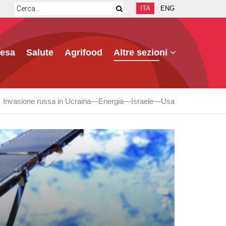
ITA
ENG
fesa
Salute
Agrifood
Altre sezioni
Invasione russa in Ucraina
Energia
Israele
Usa