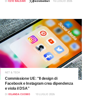
DI
EZIO BALDARI
@eziobaldari
16 LUGLIO 2026
NET & TECH
Commissione UE: “Il design di
Facebook e Instagram crea dipendenza
e viola il DSA”
DI
IOLANDA CUOMO
10 LUGLIO 2026