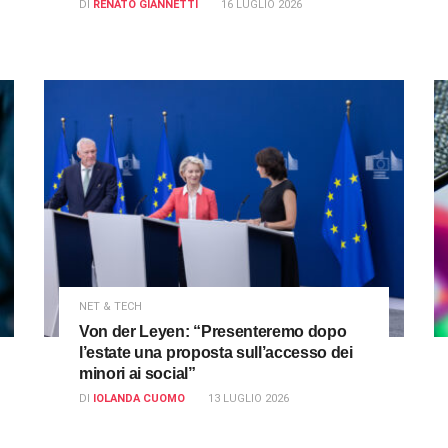
DI
RENATO GIANNETTI
16 LUGLIO 2026
NET & TECH
Von der Leyen: “Presenteremo dopo
l’estate una proposta sull’accesso dei
minori ai social”
DI
IOLANDA CUOMO
13 LUGLIO 2026