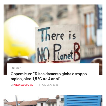
ENERGIA
Copernicus: “Riscaldamento globale troppo
rapido, oltre 1,5 °C tra 4 anni”
DI
IOLANDA CUOMO
11 GIUGNO 2026