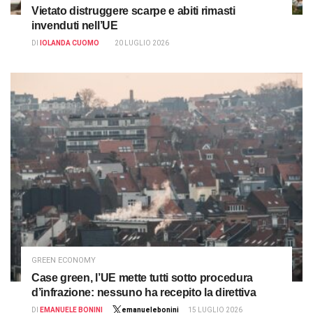
Vietato distruggere scarpe e abiti rimasti
invenduti nell’UE
DI
IOLANDA CUOMO
20 LUGLIO 2026
GREEN ECONOMY
Case green, l’UE mette tutti sotto procedura
d’infrazione: nessuno ha recepito la direttiva
DI
EMANUELE BONINI
emanuelebonini
15 LUGLIO 2026