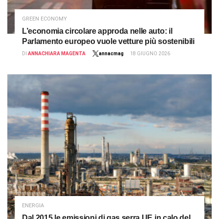
GREEN ECONOMY
L’economia circolare approda nelle auto: il
Parlamento europeo vuole vetture più sostenibili
DI
ANNACHIARA MAGENTA
annacmag
18 GIUGNO 2026
ENERGIA
Dal 2015 le emissioni di gas serra UE in calo del