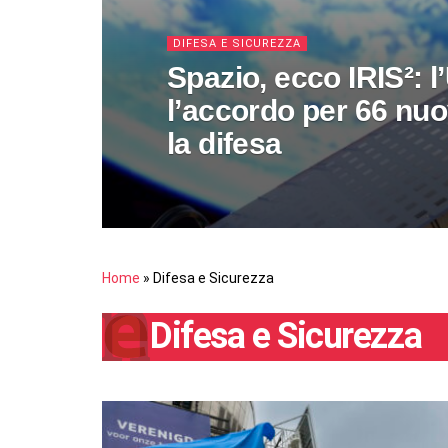
DIFESA E SICUREZZA
Spazio, ecco IRIS²: l
l’accordo per 66 nuovi
la difesa
Home
»
Difesa e Sicurezza
Difesa e Sicurezza