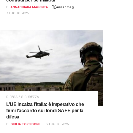
DI
ANNACHIARA MAGENTA
annacmag
7 LUGLIO 2026
DIFESA E SICUREZZA
L’UE incalza l’Italia: è imperativo che
firmi l’accordo sui fondi SAFE per la
difesa
DI
GIULIA TORBIDONI
2 LUGLIO 2026