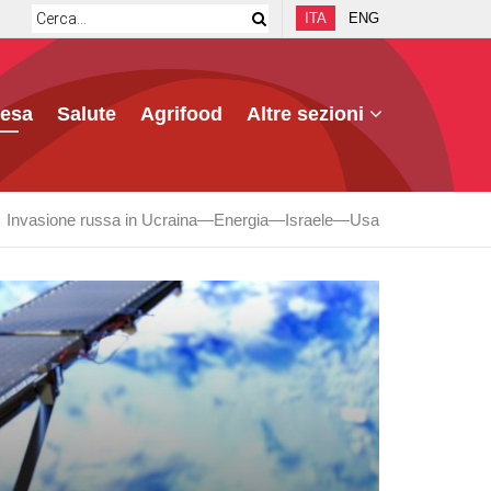
ITA
ENG
fesa
Salute
Agrifood
Altre sezioni
Invasione russa in Ucraina
Energia
Israele
Usa