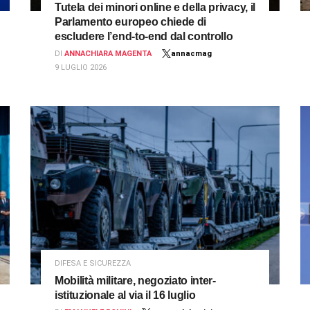
Tutela dei minori online e della privacy, il
Parlamento europeo chiede di
escludere l’end-to-end dal controllo
DI
ANNACHIARA MAGENTA
annacmag
9 LUGLIO 2026
DIFESA E SICUREZZA
Mobilità militare, negoziato inter-
istituzionale al via il 16 luglio