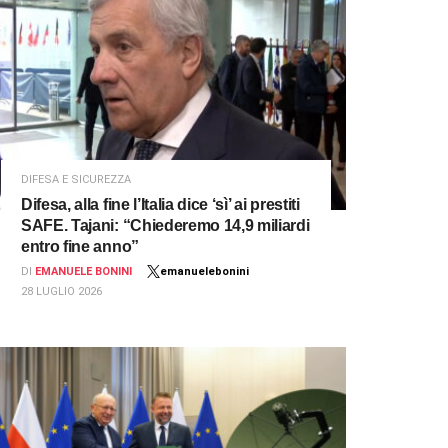
DIFESA E SICUREZZA
Difesa, alla fine l’Italia dice ‘sì’ ai prestiti
SAFE. Tajani: “Chiederemo 14,9 miliardi
entro fine anno”
DI
EMANUELE BONINI
emanuelebonini
28 LUGLIO 2026