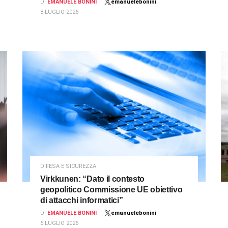
DI
EMANUELE BONINI
emanuelebonini
8 LUGLIO 2026
DIFESA E SICUREZZA
Virkkunen: “Dato il contesto
geopolitico Commissione UE obiettivo
di attacchi informatici”
DI
EMANUELE BONINI
emanuelebonini
6 LUGLIO 2026