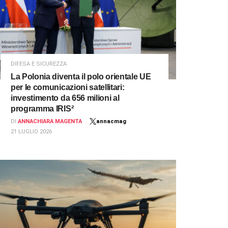
DIFESA E SICUREZZA
La Polonia diventa il polo orientale UE
per le comunicazioni satellitari:
investimento da 656 milioni al
programma IRIS²
DI
ANNACHIARA MAGENTA
annacmag
21 LUGLIO 2026