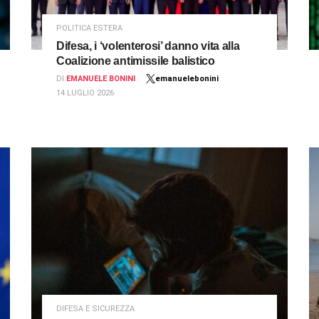
POLITICA ESTERA
Difesa, i ‘volenterosi’ danno vita alla
Coalizione antimissile balistico
DI
EMANUELE BONINI
emanuelebonini
14 LUGLIO 2026
DIFESA E SICUREZZA