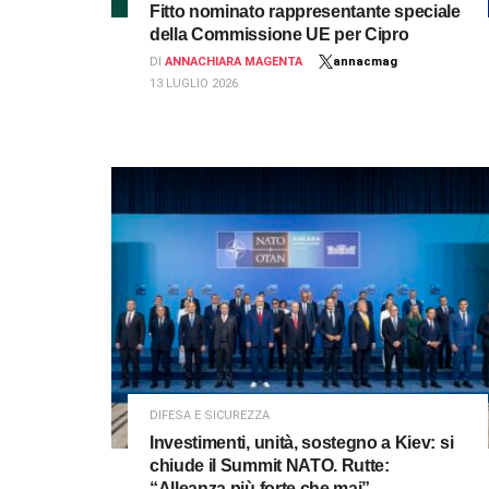
Fitto nominato rappresentante speciale
della Commissione UE per Cipro
DI
ANNACHIARA MAGENTA
annacmag
13 LUGLIO 2026
DIFESA E SICUREZZA
Investimenti, unità, sostegno a Kiev: si
chiude il Summit NATO. Rutte:
“Alleanza più forte che mai”