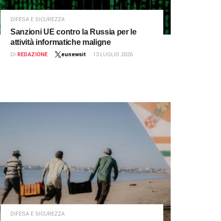
DIFESA E SICUREZZA
Sanzioni UE contro la Russia per le
attività informatiche maligne
DI
REDAZIONE
eunewsit
13 LUGLIO 2026
DIFESA E SICUREZZA