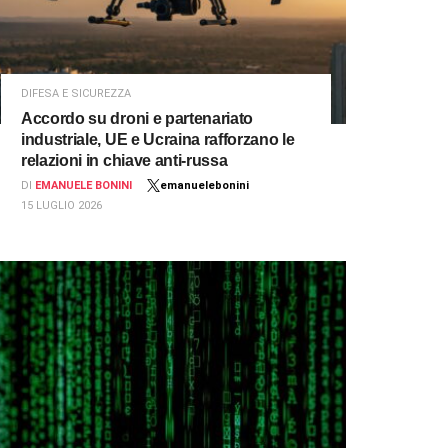
DIFESA E SICUREZZA
Accordo su droni e partenariato
industriale, UE e Ucraina rafforzano le
relazioni in chiave anti-russa
DI
EMANUELE BONINI
emanuelebonini
15 LUGLIO 2026