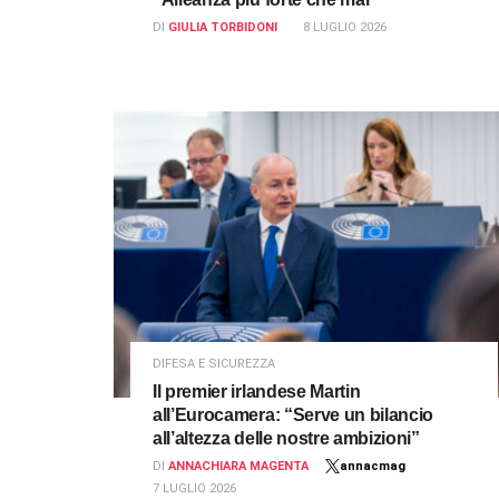
DI
GIULIA TORBIDONI
8 LUGLIO 2026
DIFESA E SICUREZZA
Il premier irlandese Martin
all’Eurocamera: “Serve un bilancio
all’altezza delle nostre ambizioni”
DI
ANNACHIARA MAGENTA
annacmag
7 LUGLIO 2026