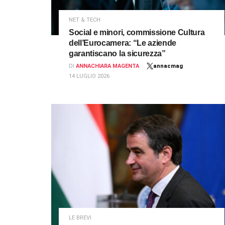
NET & TECH
Social e minori, commissione Cultura
dell’Eurocamera: “Le aziende
garantiscano la sicurezza”
DI
ANNACHIARA MAGENTA
annacmag
14 LUGLIO 2026
LE BREVI