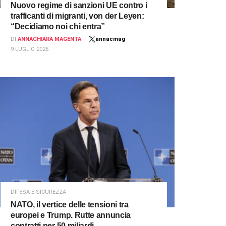
Nuovo regime di sanzioni UE contro i
trafficanti di migranti, von der Leyen:
“Decidiamo noi chi entra”
DI
ANNACHIARA MAGENTA
annacmag
9 LUGLIO 2026
DIFESA E SICUREZZA
NATO, il vertice delle tensioni tra
europei e Trump. Rutte annuncia
contratti per 50 miliardi