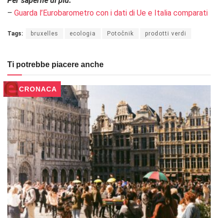
Per saperne di più:
–
Guarda l’Eurobarometro con i dati di Ue e Italia comparati
Tags:
bruxelles
ecologia
Potočnik
prodotti verdi
Ti potrebbe piacere anche
CRONACA