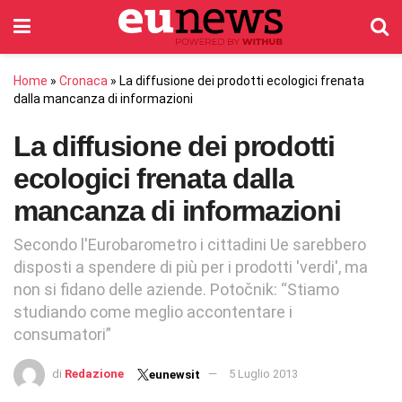
Home
»
Cronaca
»
La diffusione dei prodotti ecologici frenata
dalla mancanza di informazioni
La diffusione dei prodotti
ecologici frenata dalla
mancanza di informazioni
Secondo l'Eurobarometro i cittadini Ue sarebbero
disposti a spendere di più per i prodotti 'verdi', ma
non si fidano delle aziende. Potočnik: “Stiamo
studiando come meglio accontentare i
consumatori”
di
Redazione
5 Luglio 2013
eunewsit