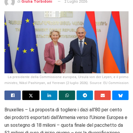
di
Giulia Torbidoni
2 Luglio 2026
La presidente della Commissione europea, Ursula von der Leyen, e il primo
ministro, Nikol Pashinyan, ad Yerevan (2 luglio 2026). Source: EU Commission
Bruxelles – La proposta di togliere i dazi all’80 per cento
dei prodotti esportati dall’Armenia verso l’Unione Europea e
un sostegno di 18 milioni – quota finale del pacchetto da
52 milioni di euro di inizio giugno – per la diversificazione