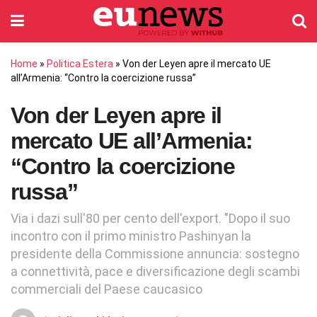
Home
»
Politica Estera
»
Von der Leyen apre il mercato UE
all’Armenia: “Contro la coercizione russa”
Von der Leyen apre il
mercato UE all’Armenia:
“Contro la coercizione
russa”
Via i dazi sull'80 per cento dell'export. "Dopo il suo
incontro con il primo ministro Pashinyan la
presidente della Commissione annuncia: sostegno
a connettività, pace e diversificazione degli scambi
commerciali del Paese caucasico