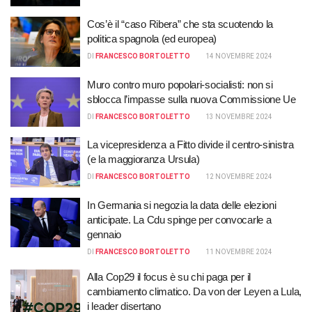
Cos’è il “caso Ribera” che sta scuotendo la
politica spagnola (ed europea)
DI
FRANCESCO BORTOLETTO
14 NOVEMBRE 2024
Muro contro muro popolari-socialisti: non si
sblocca l’impasse sulla nuova Commissione Ue
DI
FRANCESCO BORTOLETTO
13 NOVEMBRE 2024
La vicepresidenza a Fitto divide il centro-sinistra
(e la maggioranza Ursula)
DI
FRANCESCO BORTOLETTO
12 NOVEMBRE 2024
In Germania si negozia la data delle elezioni
anticipate. La Cdu spinge per convocarle a
gennaio
DI
FRANCESCO BORTOLETTO
11 NOVEMBRE 2024
Alla Cop29 il focus è su chi paga per il
cambiamento climatico. Da von der Leyen a Lula,
i leader disertano