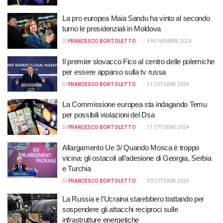
La pro europea Maia Sandu ha vinto al secondo
turno le presidenziali in Moldova
DI
FRANCESCO BORTOLETTO
4 NOVEMBRE 2024
Il premier slovacco Fico al centro delle polemiche
per essere apparso sulla tv russa
DI
FRANCESCO BORTOLETTO
31 OTTOBRE 2024
La Commissione europea sta indagando Temu
per possibili violazioni del Dsa
DI
FRANCESCO BORTOLETTO
31 OTTOBRE 2024
Allargamento Ue 3/ Quando Mosca è troppo
vicina: gli ostacoli all’adesione di Georgia, Serbia
e Turchia
DI
FRANCESCO BORTOLETTO
30 OTTOBRE 2024
La Russia e l’Ucraina starebbero trattando per
sospendere gli attacchi reciproci sulle
infrastrutture energetiche