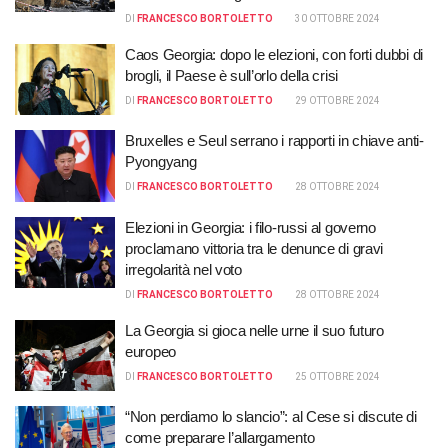
DI
FRANCESCO BORTOLETTO
30 OTTOBRE 2024
Caos Georgia: dopo le elezioni, con forti dubbi di
brogli, il Paese è sull’orlo della crisi
DI
FRANCESCO BORTOLETTO
29 OTTOBRE 2024
Bruxelles e Seul serrano i rapporti in chiave anti-
Pyongyang
DI
FRANCESCO BORTOLETTO
28 OTTOBRE 2024
Elezioni in Georgia: i filo-russi al governo
proclamano vittoria tra le denunce di gravi
irregolarità nel voto
DI
FRANCESCO BORTOLETTO
28 OTTOBRE 2024
La Georgia si gioca nelle urne il suo futuro
europeo
DI
FRANCESCO BORTOLETTO
25 OTTOBRE 2024
“Non perdiamo lo slancio”: al Cese si discute di
come preparare l’allargamento