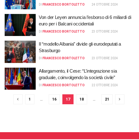
DI
FRANCESCO BORTOLETTO
24 OTTOBRE 2024
Von der Leyen annuncia l’esborso di 6 miliardi di
euro per i Balcani occidentali
DI
FRANCESCO BORTOLETTO
23 OTTOBRE 2024
Il “modello Albania” divide gli eurodeputati a
Strasburgo
DI
FRANCESCO BORTOLETTO
23 OTTOBRE 2024
Allargamento, il Cese: “L’integrazione sia
graduale, coinvolgendo la società civile”
DI
FRANCESCO BORTOLETTO
22 OTTOBRE 2024
1
…
16
17
18
…
21