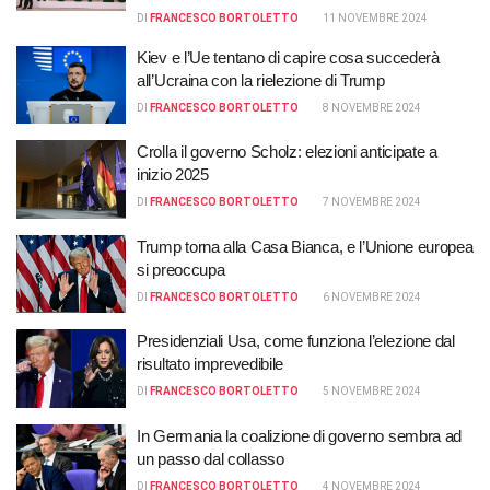
DI
FRANCESCO BORTOLETTO
11 NOVEMBRE 2024
Kiev e l’Ue tentano di capire cosa succederà
all’Ucraina con la rielezione di Trump
DI
FRANCESCO BORTOLETTO
8 NOVEMBRE 2024
Crolla il governo Scholz: elezioni anticipate a
inizio 2025
DI
FRANCESCO BORTOLETTO
7 NOVEMBRE 2024
Trump torna alla Casa Bianca, e l’Unione europea
si preoccupa
DI
FRANCESCO BORTOLETTO
6 NOVEMBRE 2024
Presidenziali Usa, come funziona l’elezione dal
risultato imprevedibile
DI
FRANCESCO BORTOLETTO
5 NOVEMBRE 2024
In Germania la coalizione di governo sembra ad
un passo dal collasso
DI
FRANCESCO BORTOLETTO
4 NOVEMBRE 2024