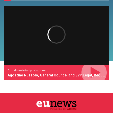
Attualmente in riproduzione
Agostino Nuzzolo, General Councel and EVP Legal, Regulatory and Tax di TIM a Connact Annual Meeting 2026