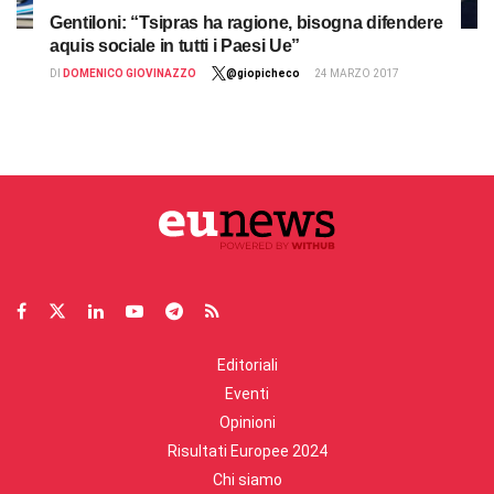
Gentiloni: “Tsipras ha ragione, bisogna difendere
aquis sociale in tutti i Paesi Ue”
DI
DOMENICO GIOVINAZZO
@giopicheco
24 MARZO 2017
Editoriali
Eventi
Opinioni
Risultati Europee 2024
Chi siamo