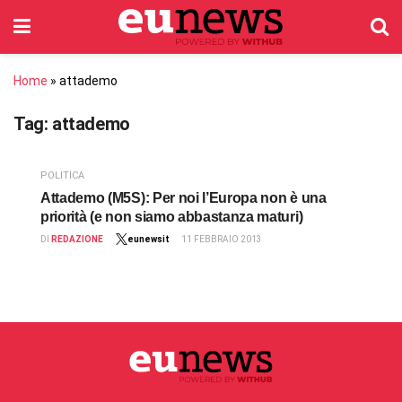
Home
»
attademo
Tag:
attademo
POLITICA
Attademo (M5S): Per noi l’Europa non è una
priorità (e non siamo abbastanza maturi)
DI
REDAZIONE
eunewsit
11 FEBBRAIO 2013