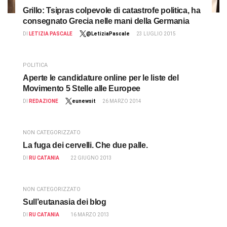
Grillo: Tsipras colpevole di catastrofe politica, ha
consegnato Grecia nelle mani della Germania
DI
LETIZIA PASCALE
@LetiziaPascale
23 LUGLIO 2015
POLITICA
Aperte le candidature online per le liste del
Movimento 5 Stelle alle Europee
DI
REDAZIONE
eunewsit
26 MARZO 2014
NON CATEGORIZZATO
La fuga dei cervelli. Che due palle.
DI
RU CATANIA
22 GIUGNO 2013
NON CATEGORIZZATO
Sull’eutanasia dei blog
DI
RU CATANIA
16 MARZO 2013