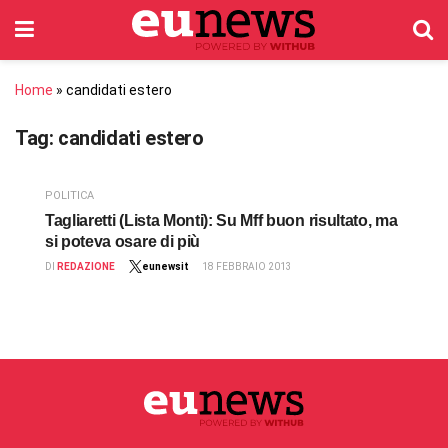
Home
»
candidati estero
Tag:
candidati estero
POLITICA
Tagliaretti (Lista Monti): Su Mff buon risultato, ma
si poteva osare di più
DI
REDAZIONE
eunewsit
18 FEBBRAIO 2013