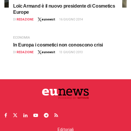
Loïc Armand è il nuovo presidente di Cosmetics
Europe
DI
REDAZIONE
eunewsit
16 GIUGNO 2014
ECONOMIA
In Europa i cosmetici non conoscono crisi
DI
REDAZIONE
eunewsit
13 GIUGNO 2013
Editoriali