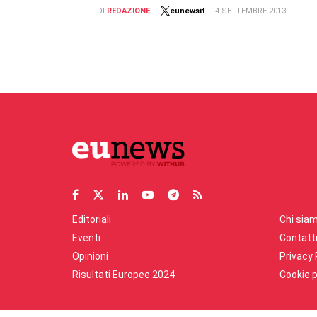
DI
REDAZIONE
eunewsit
4 SETTEMBRE 2013
Editoriali
Chi sia
Eventi
Contatt
Opinioni
Privacy 
Risultati Europee 2024
Cookie p