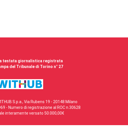
 testata giornalistica registrata
mpa del Tribunale di Torino n° 27
ITHUB S.p.a., Via Rubens 19 - 20148 Milano
69 - Numero di registrazione al ROC n.30628
ale interamente versato 50.000,00€