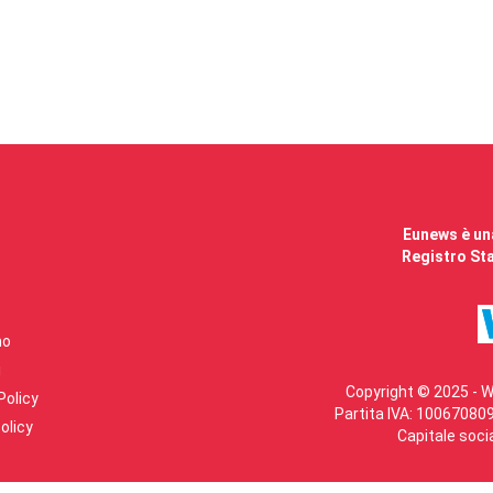
Eunews è una
Registro Sta
mo
i
Copyright © 2025 - W
Policy
Partita IVA: 100670809
olicy
Capitale soci