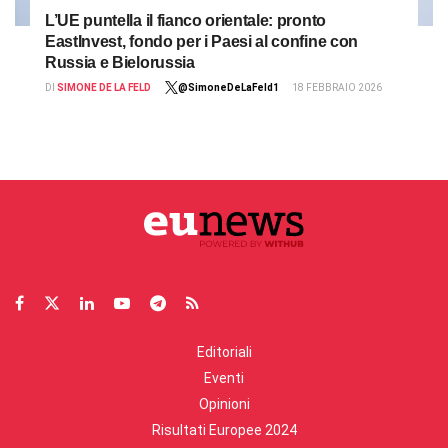
L’UE puntella il fianco orientale: pronto
EastInvest, fondo per i Paesi al confine con
Russia e Bielorussia
DI
SIMONE DE LA FELD
@SimoneDeLaFeld1
18 FEBBRAIO 2026
Editoriali
Eventi
Opinioni
Risultati Europee 2024