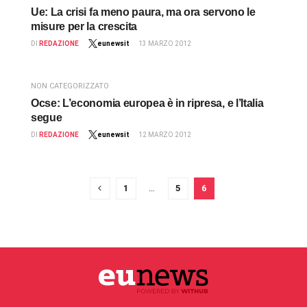
Ue: La crisi fa meno paura, ma ora servono le
misure per la crescita
DI
REDAZIONE
eunewsit
13 MARZO 2012
NON CATEGORIZZATO
Ocse: L’economia europea è in ripresa, e l’Italia
segue
DI
REDAZIONE
eunewsit
12 MARZO 2012
1
…
5
6