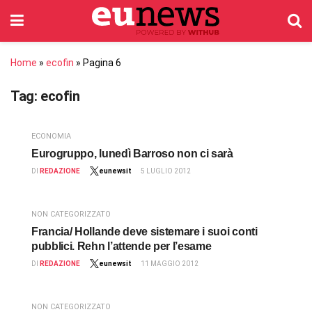
Home
»
ecofin
»
Pagina 6
Tag:
ecofin
ECONOMIA
Eurogruppo, lunedì Barroso non ci sarà
DI
REDAZIONE
eunewsit
5 LUGLIO 2012
NON CATEGORIZZATO
Francia/ Hollande deve sistemare i suoi conti
pubblici. Rehn l’attende per l’esame
DI
REDAZIONE
eunewsit
11 MAGGIO 2012
NON CATEGORIZZATO