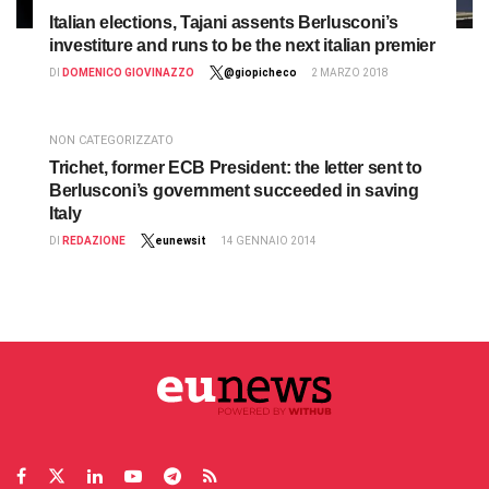
Italian elections, Tajani assents Berlusconi’s
investiture and runs to be the next italian premier
DI
DOMENICO GIOVINAZZO
@giopicheco
2 MARZO 2018
NON CATEGORIZZATO
Trichet, former ECB President: the letter sent to
Berlusconi’s government succeeded in saving
Italy
DI
REDAZIONE
eunewsit
14 GENNAIO 2014