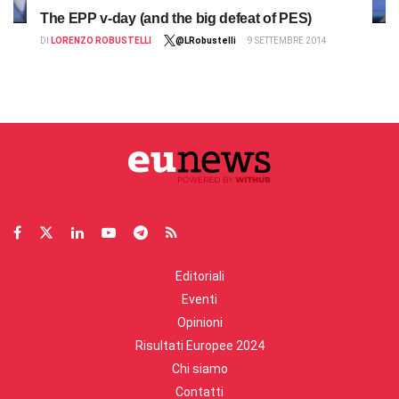
The EPP v-day (and the big defeat of PES)
DI
LORENZO ROBUSTELLI
@LRobustelli
9 SETTEMBRE 2014
Editoriali
Eventi
Opinioni
Risultati Europee 2024
Chi siamo
Contatti