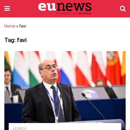
Home
»
favi
Tag:
favi
LE BREVI