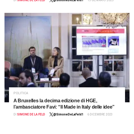
DI
SIMONE DE LA FELD
@SimoneDeLaFeld1
15 GENNAIO 2025
POLITICA
A Bruxelles la decima edizione di HGE,
l’ambasciatore Favi: “Il Made in Italy delle idee”
DI
SIMONE DE LA FELD
@SimoneDeLaFeld1
6 DICEMBRE 2023