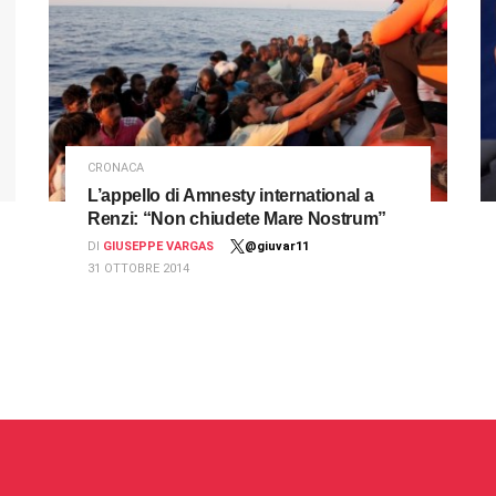
CRONACA
L’appello di Amnesty international a
Renzi: “Non chiudete Mare Nostrum”
DI
GIUSEPPE VARGAS
@giuvar11
31 OTTOBRE 2014