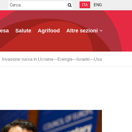
ITA
ENG
fesa
Salute
Agrifood
Altre sezioni
Invasione russa in Ucraina
Energia
Israele
Usa