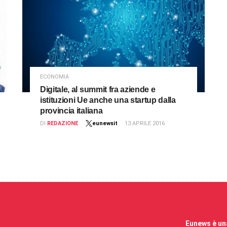
ECONOMIA
Digitale, al summit fra aziende e
istituzioni Ue anche una startup dalla
provincia italiana
DI
REDAZIONE
eunewsit
13 APRILE 2016
Eunews è una