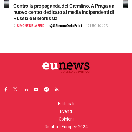
Contro la propaganda del Cremlino. A Praga un
nuovo centro dedicato ai media indipendenti di
Russia e Bielorussia
DI
SIMONE DE LA FELD
@SimoneDeLaFeld1
17 LUGLIO 2023
Editoriali
Eventi
Opinioni
Risultati Europee 2024