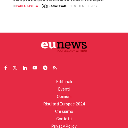
DI
PAOLA TAVOLA
@PaolaTavola
13 SETTEMBRE 2017
Editoriali
Eventi
Opinioni
Risultati Europee 2024
Chi siamo
Contatti
Privacy Policy