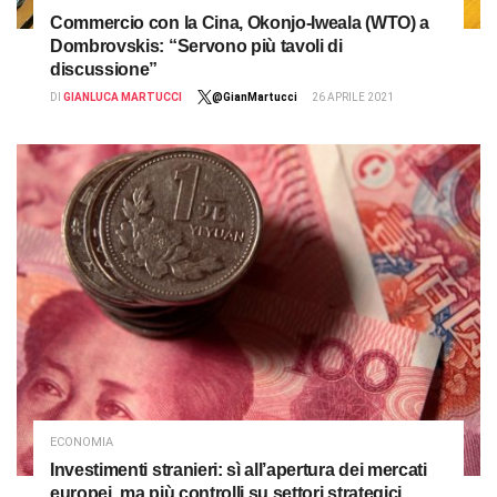
Commercio con la Cina, Okonjo-Iweala (WTO) a
Dombrovskis: “Servono più tavoli di
discussione”
DI
GIANLUCA MARTUCCI
@GianMartucci
26 APRILE 2021
ECONOMIA
Investimenti stranieri: sì all’apertura dei mercati
europei, ma più controlli su settori strategici