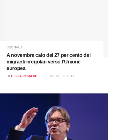
CRONACA
A novembre calo del 27 per cento dei
migranti irregolari verso l’Unione
europea
DI
PERLA RESSESE
11 DICEMBRE 2017