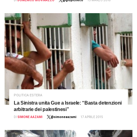
DI
DOMENICO GIOVINAZZO
@giopicheco
15 MARZO 2018
POLITICA ESTERA
La Sinistra unita Gue a Israele: “Basta detenzioni
arbitrarie dei palestinesi”
DI
SIMONE AAZAMI
@simoneaazami
17 APRILE 2015