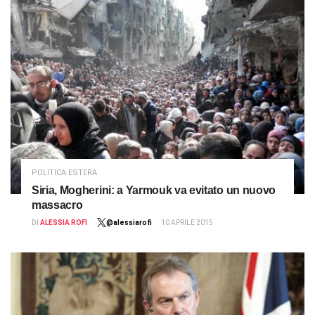
POLITICA ESTERA
Siria, Mogherini: a Yarmouk va evitato un nuovo
massacro
DI
ALESSIA ROFI
@alessiarofi
10 APRILE 2015