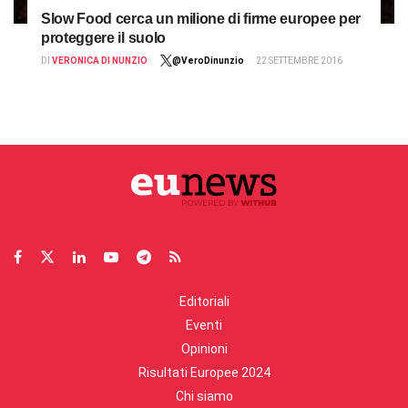
Slow Food cerca un milione di firme europee per
proteggere il suolo
DI
VERONICA DI NUNZIO
@VeroDinunzio
22 SETTEMBRE 2016
Editoriali
Eventi
Opinioni
Risultati Europee 2024
Chi siamo