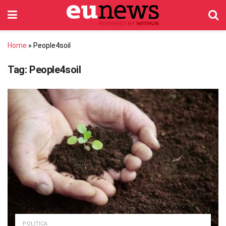
Home
»
People4soil
Tag:
People4soil
POLITICA