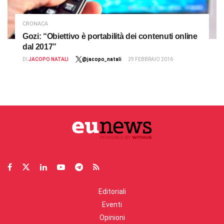
CRONACA
Gozi: “Obiettivo è portabilità dei contenuti online
dal 2017”
DI
JACOPO NATALI
@jacopo_natali
29 FEBBRAIO 2016
Editoriali
Eventi
Opinioni