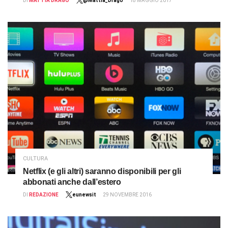
DI
MATTIA DRAGO
@Mattia_Drago
18 MAGGIO 2017
CULTURA
Netflix (e gli altri) saranno disponibili per gli
abbonati anche dall’estero
DI
REDAZIONE
eunewsit
29 NOVEMBRE 2016