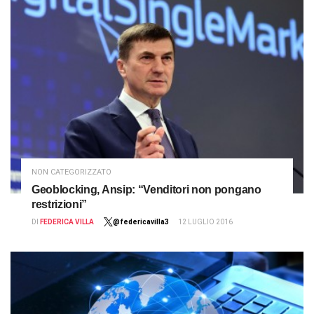
NON CATEGORIZZATO
Geoblocking, Ansip: “Venditori non pongano
restrizioni”
DI
FEDERICA VILLA
@federicavilla3
12 LUGLIO 2016