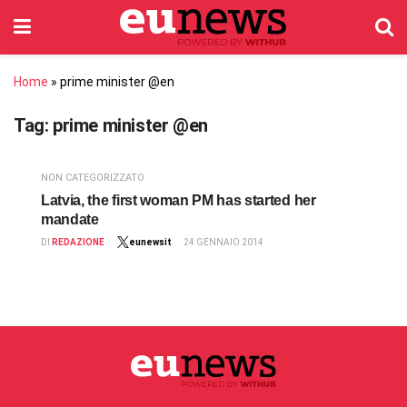
Home
»
prime minister @en
Tag:
prime minister @en
NON CATEGORIZZATO
Latvia, the first woman PM has started her
mandate
DI
REDAZIONE
eunewsit
24 GENNAIO 2014