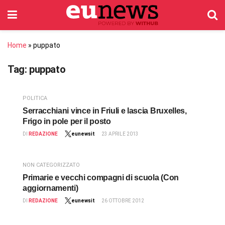
Home
»
puppato
Tag:
puppato
POLITICA
Serracchiani vince in Friuli e lascia Bruxelles,
Frigo in pole per il posto
DI
REDAZIONE
eunewsit
23 APRILE 2013
NON CATEGORIZZATO
Primarie e vecchi compagni di scuola (Con
aggiornamenti)
DI
REDAZIONE
eunewsit
26 OTTOBRE 2012