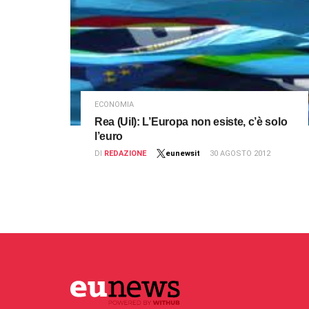
ECONOMIA
Rea (Uil): L’Europa non esiste, c’è solo
l’euro
DI
REDAZIONE
eunewsit
30 AGOSTO 2012