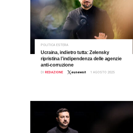
POLITICA ESTERA
Ucraina, indietro tutta: Zelensky
ripristina l’indipendenza delle agenzie
anti-corruzione
DI
REDAZIONE
eunewsit
1 AGOSTO 2025