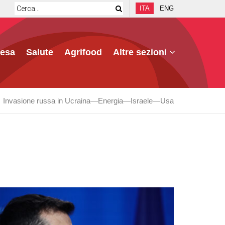
ITA
ENG
fesa
Salute
Agrifood
Altre sezioni
Invasione russa in Ucraina
Energia
Israele
Usa