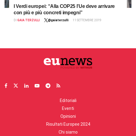
I Verdi europei: “Alla COP25 l’Ue deve arrivare
con più e più concreti impegni”
DI
GAIA TERZULLI
@gaiaterzulli
11 SETTEMBRE 2019
Editoriali
Eventi
Opinioni
Risultati Europee 2024
Chi siamo