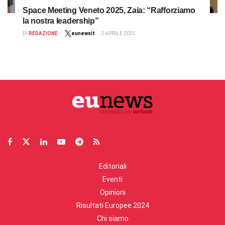
Space Meeting Veneto 2025, Zaia: “Rafforziamo
la nostra leadership”
DI
REDAZIONE
eunewsit
3 APRILE 2025
Editoriali
Eventi
Opinioni
Risultati Europee 2024
Chi siamo