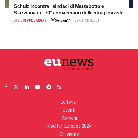
Schulz incontra i sindaci di Marzabotto e
Stazzema nel 70° anniversario delle stragi naziste
DI
GIUSEPPE VARGAS
@giuvar11
29 OTTOBRE 2014
Editoriali
Eventi
Opinioni
Risultati Europee 2024
Chi siamo