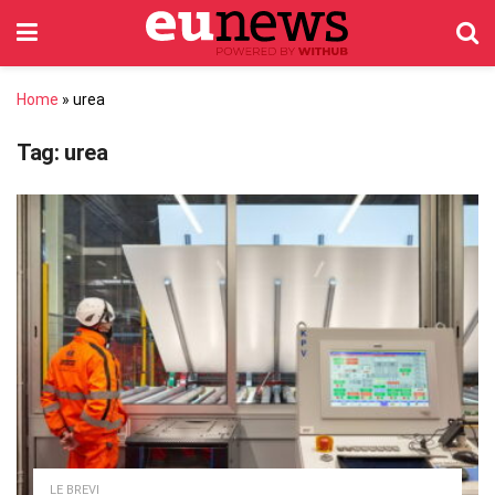
Home
»
urea
Tag:
urea
LE BREVI