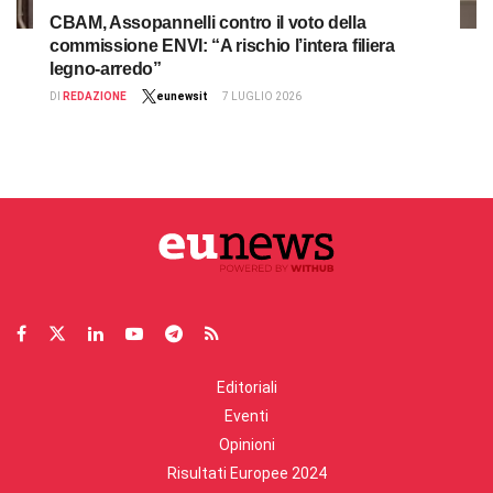
CBAM, Assopannelli contro il voto della
commissione ENVI: “A rischio l’intera filiera
legno-arredo”
DI
REDAZIONE
eunewsit
7 LUGLIO 2026
Editoriali
Eventi
Opinioni
Risultati Europee 2024