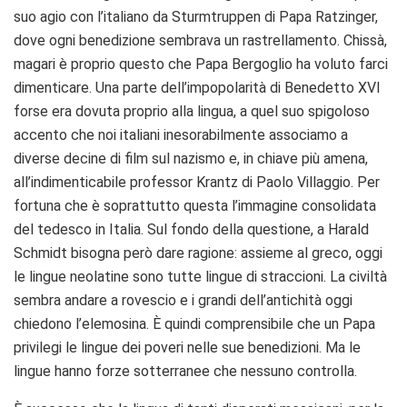
suo agio con l’italiano da Sturmtruppen di Papa Ratzinger,
dove ogni benedizione sembrava un rastrellamento. Chissà,
magari è proprio questo che Papa Bergoglio ha voluto farci
dimenticare. Una parte dell’impopolarità di Benedetto XVI
forse era dovuta proprio alla lingua, a quel suo spigoloso
accento che noi italiani inesorabilmente associamo a
diverse decine di film sul nazismo e, in chiave più amena,
all’indimenticabile professor Krantz di Paolo Villaggio. Per
fortuna che è soprattutto questa l’immagine consolidata
del tedesco in Italia. Sul fondo della questione, a Harald
Schmidt bisogna però dare ragione: assieme al greco, oggi
le lingue neolatine sono tutte lingue di straccioni. La civiltà
sembra andare a rovescio e i grandi dell’antichità oggi
chiedono l’elemosina. È quindi comprensibile che un Papa
privilegi le lingue dei poveri nelle sue benedizioni. Ma le
lingue hanno forze sotterranee che nessuno controlla.