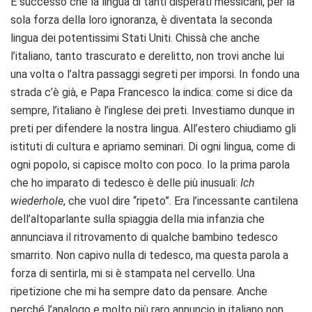
È successo che la lingua di tanti disperati messicani, per la
sola forza della loro ignoranza, è diventata la seconda
lingua dei potentissimi Stati Uniti. Chissà che anche
l’italiano, tanto trascurato e derelitto, non trovi anche lui
una volta o l’altra passaggi segreti per imporsi. In fondo una
strada c’è già, e Papa Francesco la indica: come si dice da
sempre, l’italiano è l’inglese dei preti. Investiamo dunque in
preti per difendere la nostra lingua. All’estero chiudiamo gli
istituti di cultura e apriamo seminari. Di ogni lingua, come di
ogni popolo, si capisce molto con poco. Io la prima parola
che ho imparato di tedesco è delle più inusuali:
Ich
wiederhole
, che vuol dire “ripeto”. Era l’incessante cantilena
dell’altoparlante sulla spiaggia della mia infanzia che
annunciava il ritrovamento di qualche bambino tedesco
smarrito. Non capivo nulla di tedesco, ma questa parola a
forza di sentirla, mi si è stampata nel cervello. Una
ripetizione che mi ha sempre dato da pensare. Anche
perché l’analogo e molto più raro annuncio in italiano non