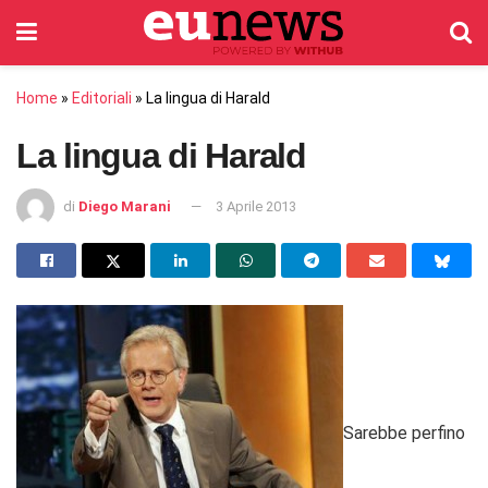
Home
»
Editoriali
»
La lingua di Harald
La lingua di Harald
di
Diego Marani
3 Aprile 2013
Sarebbe perfino