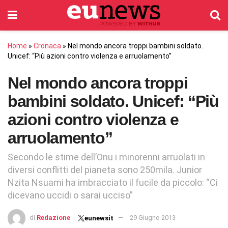
Home
»
Cronaca
»
Nel mondo ancora troppi bambini soldato.
Unicef: “Più azioni contro violenza e arruolamento”
Nel mondo ancora troppi
bambini soldato. Unicef: “Più
azioni contro violenza e
arruolamento”
Secondo le stime dell’Onu i minorenni arruolati in
diversi conflitti del pianeta sono 250mila. Junior
Nzita Nsuami ha imbracciato il fucile da piccolo: “Ci
dicevano uccidi o sarai ucciso”
di
Redazione
29 Giugno 2013
eunewsit