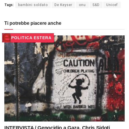
Tags:
bambini soldato
De Keyser
onu
S&D
Unicef
Ti potrebbe piacere anche
POLITICA ESTERA
INTERVISTA / Genocidio a Gaza, Chris Sidoti