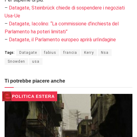
–
Datagate, Steinbrück chiede di sospendere i negoziati
Usa-Ue
–
Datagate, Iacolino: “La commissione d’inchiesta del
Parlamento ha poteri limitati”
–
Datagate, il Parlamento europeo aprirà un’indagine
Tags:
Datagate
fabius
francia
Kerry
Nsa
Snowden
usa
Ti potrebbe piacere anche
POLITICA ESTERA