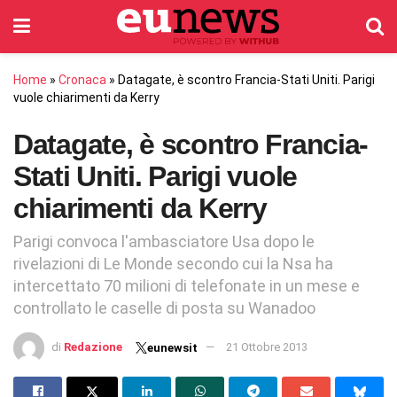
Home
»
Cronaca
»
Datagate, è scontro Francia-Stati Uniti. Parigi
vuole chiarimenti da Kerry
Datagate, è scontro Francia-
Stati Uniti. Parigi vuole
chiarimenti da Kerry
Parigi convoca l'ambasciatore Usa dopo le
rivelazioni di Le Monde secondo cui la Nsa ha
intercettato 70 milioni di telefonate in un mese e
controllato le caselle di posta su Wanadoo
di
Redazione
21 Ottobre 2013
eunewsit