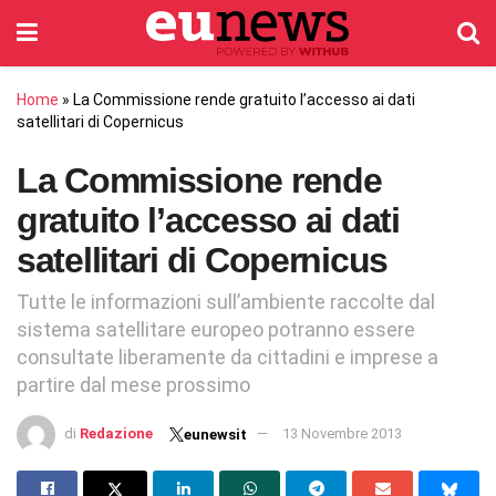
Home
»
La Commissione rende gratuito l’accesso ai dati
satellitari di Copernicus
La Commissione rende
gratuito l’accesso ai dati
satellitari di Copernicus
Tutte le informazioni sull’ambiente raccolte dal
sistema satellitare europeo potranno essere
consultate liberamente da cittadini e imprese a
partire dal mese prossimo
di
Redazione
13 Novembre 2013
eunewsit