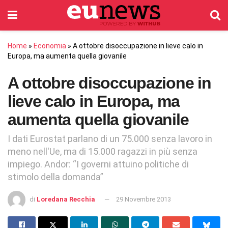
Home
»
Economia
»
A ottobre disoccupazione in lieve calo in
Europa, ma aumenta quella giovanile
A ottobre disoccupazione in
lieve calo in Europa, ma
aumenta quella giovanile
I dati Eurostat parlano di un 75.000 senza lavoro in
meno nell'Ue, ma di 15.000 ragazzi in più senza
impiego. Andor: “I governi attuino politiche di
stimolo della domanda”
di
Loredana Recchia
29 Novembre 2013