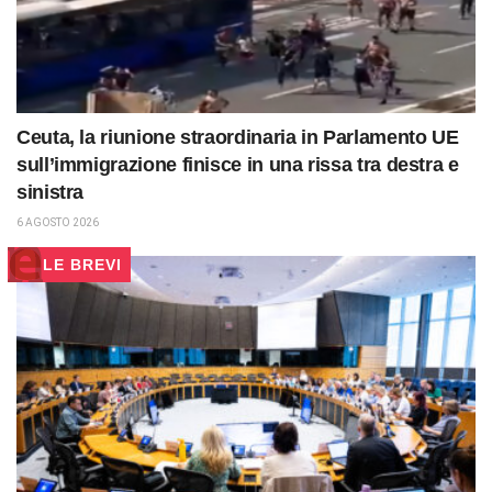
Ceuta, la riunione straordinaria in Parlamento UE
sull’immigrazione finisce in una rissa tra destra e
sinistra
6 AGOSTO 2026
LE BREVI