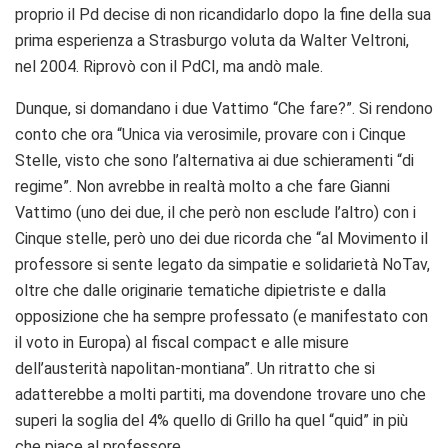
proprio il Pd decise di non ricandidarlo dopo la fine della sua
prima esperienza a Strasburgo voluta da Walter Veltroni,
nel 2004. Riprovò con il PdCI, ma andò male.
Dunque, si domandano i due Vattimo “Che fare?”. Si rendono
conto che ora “Unica via verosimile, provare con i Cinque
Stelle, visto che sono l’alternativa ai due schieramenti “di
regime”. Non avrebbe in realtà molto a che fare Gianni
Vattimo (uno dei due, il che però non esclude l’altro) con i
Cinque stelle, però uno dei due ricorda che “al Movimento il
professore si sente legato da simpatie e solidarietà NoTav,
oltre che dalle originarie tematiche dipietriste e dalla
opposizione che ha sempre professato (e manifestato con
il voto in Europa) al fiscal compact e alle misure
dell’austerità napolitan-montiana”. Un ritratto che si
adatterebbe a molti partiti, ma dovendone trovare uno che
superi la soglia del 4% quello di Grillo ha quel “quid” in più
che piace al professore.