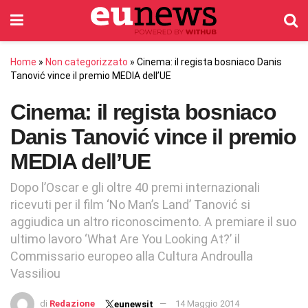
Home
»
Non categorizzato
»
Cinema: il regista bosniaco Danis
Tanović vince il premio MEDIA dell’UE
Cinema: il regista bosniaco
Danis Tanović vince il premio
MEDIA dell’UE
Dopo l’Oscar e gli oltre 40 premi internazionali
ricevuti per il film ‘No Man’s Land’ Tanović si
aggiudica un altro riconoscimento. A premiare il suo
ultimo lavoro ‘What Are You Looking At?’ il
Commissario europeo alla Cultura Androulla
Vassiliou
di
Redazione
14 Maggio 2014
eunewsit