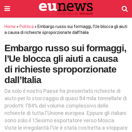
Home
»
Politica
»
Embargo russo sui formaggi, l’Ue blocca gli aiuti
a causa di richieste sproporzionate dall’Italia
Embargo russo sui formaggi,
l’Ue blocca gli aiuti a causa
di richieste sproporzionate
dall’Italia
Da solo il nostro Paese ha presentato richieste di
aiuto per lo stoccaggio di quasi 84 mila tonnellate di
prodotti: l'84% del volume complessivo delle
richieste di tutta l'Unione europea. Eppure gli italiani
sono solo il 15esimo esportatore verso Mosca.
Viste le irregolarità l'Ue è stata costretta a stoppare